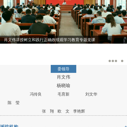
肖文伟讲授树立和践行正确政绩观学习教育专题党课
委领导
肖文伟
杨晓喻
冯传良
毛育新
刘文华
陈 莹
张 翔
欧 文
李艳辉
派驻机构
+