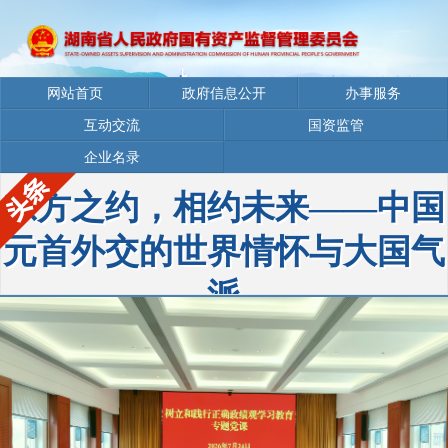
网站首页
政府信息公开
办事服务
互动交流
国资监管
企业名录
东方之约，相约未来——中国
元首外交的世界情怀与大国气
派
新时代以来，中国举办一系列主场外交活动，主题鲜明、成果丰硕、亮
点纷呈，打造出中国特色大国外交新名片，成为推动构建人类命运...