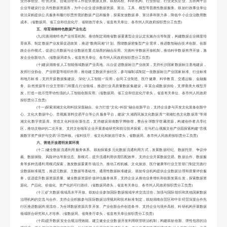
业办事创业、经营决策、合规治理等工作提供数据支撑。鼓励高校、科研机构、行业协会、行业龙头企业、互联网平台
企业等建设行业共性数据资源库，为中小企业提供数据资源、算法、工具、模型等普惠性数据服务。鼓励行政事业单位
依法采购提供公共服务和履行职责所需的数据产品和服务，探索发放数据券、算法券和算力券，降低中小企业治数用数
成本。(省数据局、省工业和信息化厅、省财政厅牵头，省直有关单位、各市州人民政府按职责分工负责)
五、培育湖南特色数据产业生态
(九)完善湖南特色产业培育机制。推动制定湖南省数据要素型企业认定实施办法等制度，构建数据企业梯度培
育体系。制定数据产业发展促进政策，推进“数商回湘”计划。围绕数据密集型产业需求，推进数智融合技术创新。创新
政企合作模式，促进公共数据与企业数据在重点场景的融合应用。完善科学数据开放机制，推动科学数据有序开放，激
发企业创新动力。(省数据局牵头，省直有关单位、各市州人民政府按职责分工负责)
(十)建设湖南省人工智能领域数据产业高地。出台促进数据标注产业政策，支持长沙国家数据标注基地建设，
发挥行业协会、产业联盟等组织作用，推动建立数据开放社区，参与编制或制定一批数据标注产业国家标准、行业标准
和地方标准，支持开源数据集建设。深化“人工智能+”应用，会同工业制造、医疗健康、科学教育、交通运输、金融服
务、自然资源等行业主管部门和重点行业领域，推进行业高质量数据集建设，丰富合成数据供给，支撑垂类大模型开
发，打造一批示范带动性强的人工智能创新应用。(省数据局、省工业和信息化厅牵头，省直有关单位、各市州人民政府
按职责分工负责)
(十一)探索湖湘文化和科技深度融合。全力打造“文化+科技”融合创新平台，支持企业参与开发文化装备创新中
心、文化大数据中心、音视频算料交易平台等公共服务平台，建设“大湘西民族文化数据库”“湖湘红色文化数据库”等湖
湘文化数字资源库。营造文化科技创新生态，支持建设湖南数字博物馆，整合全球数字馆藏资源，构建创作者共享社
区，推动文物IP的二次开发。支持文创领军企业开展基础研究和前沿技术探索，在马栏山视频文创产业园探索构建“音视
频数字资产保护与交易”示范样板。(省科技厅、省文化和旅游厅牵头，省数据局、各市州人民政府按职责分工负责)
六、营造开放透明发展环境
(十二)健全数据流通利用服务体系。鼓励探索多元化数据流通利用方式，发展数据经纪、数据托管、争议仲
裁、数据保险、风险评估等新业态、新模式，提升流通利用供需匹配效率。支持企业开展数据交易、数据合作、数据服
务等多种流通利用模式探索，激发数据要素市场活力。推动工程机械、文化旅游、医疗健康等行业主管部门制定完善行
业数据标准规范，推进元数据、主数据等基础性、通用性数据标准建设。鼓励专业机构提供企业数据治理和质量评价服
务，促进提升数据资源质量。健全数据资源价值评估服务体系，支持企业从推动业务增长和创新发展出发，探索数据资
源化、产品化、价值化、资产化的可行路径。(省数据局牵头，省直有关单位、各市州人民政府按职责分工负责)
(十三)扩大数据领域高水平开放。鼓励企业参加国际数据领域学术交流活动，加强与国际组织和其他国家数据
治理机构的交流与合作。支持企业积极参与国际数据治理规则和技术标准制定，鼓励湖南自贸区和中非经贸深度合作先
行区推进数据跨境流动，为全球数据资源共享开发、产业创新合作创造条件。支持企业与境外高校、科研机构开展数据
领域联合研究和人才培养。(省数据局、省商务厅牵头，省直有关单位按职责分工负责)
(十四)提升数据安全合规治理效能。建立健全企业数据开发利用联管联治机制，构建鼓励创新、弹性包容的治