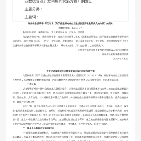
业数据资源开发利用的实施方案》的通知
主题分类：
主题词：
湖南省数据局等
5部门印发《关于促进湖南省企业数据资源开发利用的实施方案》的通知
湘数据资源〔
2025〕8号
各市州数据局、党委网信办、工业和信息化局、公安局、国资委：
为认真贯彻党中央、国务院和省委、省政府决策部署，落实《国家数据局等部门关于促进企业数据资源开发利
用的意见》
(国数资源〔2024〕125号)，省数据局、省委网信办、省工业和信息化厅、省公安厅、省国资委制定了《关于
促进湖南省企业数据资源开发利用的实施方案》，现印发给你们，请结合实际，认真遵照执行。
湖南省数据局湖南省委网信办湖南省工业和信息化厅
湖南省公安厅湖南省国资委
2025年8月27日
关于促进湖南省企业数据资源开发利用的实施方案
为贯彻落实《关于促进企业数据资源开发利用的意见》
(国数资源〔2024〕125号)，推进湖南省企业数据资源
开发利用，充分释放企业数据资源价值，构建以数据为关键要素的数字经济，结合我省实际，制定本实施方案。
一、工作目标
以习近平新时代中国特色社会主义思想为指导，以深化数据要素市场化配置改革为主线，健全企业数据权益实
现机制，立足湖南
“三高四新”美好蓝图，结合国家数据要素综合试验区建设任务，围绕先进制造、文化旅游、科技创
新、医疗健康、人工智能、北斗规模应用等重点产业领域，分类推进企业数据资源开发利用和流通交易，提升企业竞争
力，赋能产业转型升级。
到
2027年，建成全国领先的企业数据资源开发利用高地，形成企业数据资源“供得出、流得动、用得好、保安
全”的高质量发展态势，数据持有权、使用权、经营权结构性分置探索取得明显进展，企业数据权益保护机制完善，全省
建成5个数据产业创新联合体，打造100个数据企业应用场景优秀案例，形成1000个高质量数据集，打造2000个典型数
据产品，建立50个数据产业公共服务示范平台，建设重点数据企业培育库，建立健全数据企业培育发展机制，初步形成
各类企业融通发展的产业生态，建成企业数据标准体系、治理体系、安全防护体系、价值评估体系。
二、健全企业数据权益实现机制
(一)探索实施数据确权模式。出台数据产权登记管理暂行办法，鼓励数据要素型企业参与国家数据要素综合试
验区建设，探索企业数据持有权、使用权和经营权结构性分置。在长株潭都市圈等地区试点，形成数据产权登记审查指