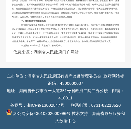
理环境，强化部门协调和省市协同。针对新技术应用和新模式新业态，在长株潭都市圈探索建立“沙盒监管”机制，并逐
步在全省推广。发挥湖南省数据要素协会纽带作用，加强与其他行业协会常态化沟通，推动制定行业数据分类分级标
准，健全数据资源开发利用安全技术规范，降低企业数据合规治理成本。落实数据安全管理、个人信息保护认证制度。
加强数据安全合规审计和对数据领域违法行为的监管，强化行业自律建设，营造公平竞争、规范有序的市场环境。(省委
网信办、省公安厅、省数据局牵头，省直有关单位按职责分工负责)
七、做好统筹协调组织保障
相关部门应加强工作统筹，建立协调机制解决制约企业数据开发利用的难题。构建
“高校+职教+继续教育”的数
据人才培养体系，鼓励龙头企业与高校深化产教融合，重点培养数据治理、数据安全、人工智能训练、数据标注等专业
人才，发展壮大数据要素型企业。发挥政府基金作用，重点培育数据服务专业机构，扶持企业数字化转型和数据开发利
用;推进试点示范引导，支持企业开展安全合规治理，建设可信数据空间，提升企业数据应用能力，营造良好发展环境。
(省数据局牵头，省教育厅、省财政厅省人力资源社会保障厅，省直有关单位、各市州人民政府按职责分工负责)
本方案自
2025年10月1日起施行，有效期5年。
信息来源：湖南省人民政府门户网站
主办单位：湖南省人民政府国有资产监督管理委员会 政府网站标
识码：4300000037
地址：湖南省长沙市五一大道351号省政府二院二办公楼 邮编：
410011
备案号：湘ICP备13002847号
联系电话：0731-82213520
湘公网安备43010202000996号
技术支持：湖南省政务服务和
大数据中心