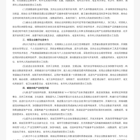
南、衍生数据认定标准等，有序在其他市州推广实施。(省数据局、省司法厅牵头，省直有关单位、长沙市、株洲市、湘
潭市人民政府按职责分工负责)
(二)完善数据权益保护措施。支持企业依法开展开发利用、资产入表等数据相关活动，并保障其经营收益等合
法权益，鼓励企业开展数据流通以促进数据产品服务创新与价值发挥。建立健全数据权益流转及争议处理机制，推动企
业变动时相关权利义务依法同步转移。(省数据局牵头，各相关部门、各市州人民政府按职责分工负责)
(三)健全企业数据收益分配机制。鼓励企业间探索以协议约定等形式确定数据持有权人、加工权人、经营权人
按合理比例获取收益，保障各权利主体依法依规享有收益的权利。依托区块链等技术，存证记录数据产品和服务在价值
形成过程中相关主体的实际贡献，核定对应收益。企业承接政府及公共事业系统建设运维产生或获取的数据资源，在开
展开发利用工作时，须遵守相关法规及协议。(省数据局牵头，省直有关单位、各市州人民政府按职责分工负责)
三、培育企业数字化竞争力
(四)大力提升企业数据治理能力。在规模以上企业试点设立首席数据官，负责健全数据资源管理机制，开展数
据安全管理认证、个人信息保护认证，系统诊断数据治理短板，提升治理成效。支持企业运用智能技术工具及可信数据
空间等技术形态，严格遵循国家数据分类分级与个人信息保护相关法规，采取差异化安全合规管理举措，优化同类数据
处理的内部合规审批程序，强化数据流转分析与风险监测，推动数据安全流转与开发利用。(省数据局牵头，省直有关单
位、各市州人民政府按职责分工负责)
(五)促进企业创新发展。支持工业制造、文化旅游、交通运输、现代农业等领域龙头企业加快数字化转型，构
建企业数据资源体系，探索建设行业可信数据空间，接入省公共数据流通利用基础设施，实现企业数据资源和公共数据
资源融合开发利用，创新开发利用新模式。运用好“数据要素×”大赛湖南分赛，促进与产业深度对接，推动企业数据协同
复用、融合创新。(省数据局牵头，省工业和信息化厅、省财政厅、省自然资源厅、省交通运输厅、省农业农村厅、省文
化和旅游厅、省卫生健康委员会，省直有关单位、各市州人民政府按职责分工负责)
四、赋能传统产业转型升级
(六)推进产业链协同创新。落实构建湖南省“4×4”现代化产业体系建设要求，推进政策激励、标准制定和资源
整合，支持工程机械、文化旅游、新能源与人工智能等重点行业龙头企业及规模企业发挥引领作用，构建行业可信数据
空间，促进行业内大中小企业数据共享共用。推进重点行业中小型企业使用行业可信数据空间，开展跨行业、跨领域数
据流动和融合利用。加强数据管理和应用，将数据创新应用成效纳入科技创新考核体系，引导企业数据开发利用，挖掘
和释放数据资产价值，探索构建产业大数据体系，赋能产业升级，形成促进产业链协同创新的长效机制。(省数据局、省
国资委牵头，省直有关单位、各市州人民政府按职责分工负责)
(七)提升企业供数服务能力。鼓励互联网平台企业创新数据运营模式，开发决策参考、风险管理等数据产品和
服务。鼓励互联网平台企业参与企业、行业、城市可信数据空间建设，支持其数据产品和服务赋能相关应用场景。鼓励
和培育“小巨人”产业互联网平台发展，加强与物流、金融、信息科技等生产性服务平台加强协作。(省数据局、省工业和
信息化厅牵头，省直有关单位、各市州人民政府按职责分工负责)
(八)助力中小企业用数创新。鼓励运用湖南省公共数据流通利用基础设施，开设企业数据服务专区，为中小企