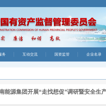
服务
互动交流
国资监管
企业名录
南能源集团开展“走找想促”调研暨安全生