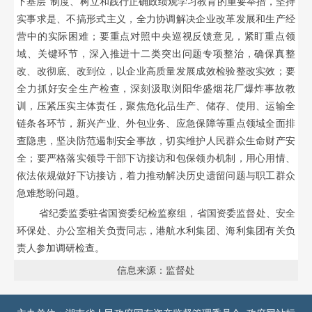
下基层”制度、树立和践行正确政绩观学习教育的重要举措，坚持
实事求是、不搞形式主义，全力协调解决企业改革发展和生产经
营中的实际困难；要重点对照中央巡视反馈意见，紧盯重点领
域、关键环节，深入推进十二类突出问题专项整治，确保真整
改、改彻底、改到位，以企业高质量发展成效检验整改实效；要
全力抓好安全生产检查，深刻汲取浏阳华盛烟花厂爆炸事故教
训，压紧压实主体责任，聚焦危化品生产、储存、使用、运输全
链条各环节，新兴产业、外包业务、应急保障等重点领域全面排
查隐患，坚决防范遏制安全事故，切实维护人民群众生命财产安
全；要严格落实领导干部下访接访和包保领办机制，用心用情、
依法依规做好下访接访，着力推动解决历史遗留问题与职工群众
急难愁盼问题。
省纪委监委驻省国资委纪检监察组，省国资委监督处、安全
环保处、办公室相关负责同志，港航水利集团、海利集团有关负
责人参加调研检查。
信息来源：监督处