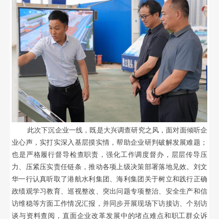
此次下沉企业一线，既是大兴调查研究之风，面对面倾听企
业心声，实打实深入基层摸实情，帮助企业研判破解发展难题；
也是严格履行督导检查职责，强化工作调度督办，层层传导压
力、压紧压实责任链条，推动各项上级决策部署落地见效。刘文
华一行认真听取了港航水利集团、海利集团关于树立和践行正确
政绩观学习教育、巡视整改、突出问题专项整治、安全生产和信
访维稳等方面工作情况汇报，并同步开展现场下访接访、个别访
谈与资料查阅，直面企业改革发展中的堵点难点和职工群众诉