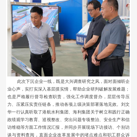
此次下沉企业一线，既是大兴调查研究之风，面对面倾听企
业心声，实打实深入基层摸实情，帮助企业研判破解发展难题；
也是严格履行督导检查职责，强化工作调度督办，层层传导压
力、压紧压实责任链条，推动各项上级决策部署落地见效。刘文
华一行认真听取了港航水利集团、海利集团关于树立和践行正确
政绩观学习教育、巡视整改、突出问题专项整治、安全生产和信
访维稳等方面工作情况汇报，并同步开展现场下访接访、个别访
谈与资料查阅，直面企业改革发展中的堵点难点和职工群众诉