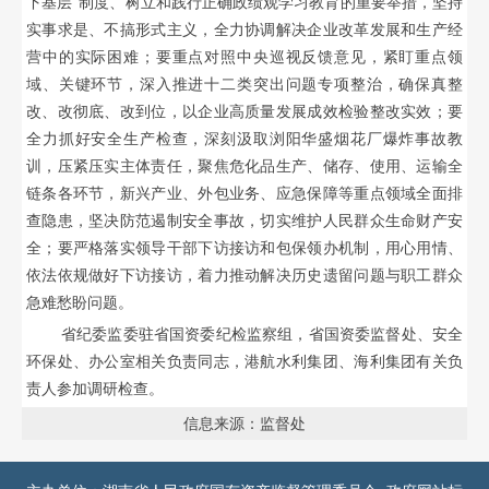
下基层”制度、树立和践行正确政绩观学习教育的重要举措，坚持
实事求是、不搞形式主义，全力协调解决企业改革发展和生产经
营中的实际困难；要重点对照中央巡视反馈意见，紧盯重点领
域、关键环节，深入推进十二类突出问题专项整治，确保真整
改、改彻底、改到位，以企业高质量发展成效检验整改实效；要
全力抓好安全生产检查，深刻汲取浏阳华盛烟花厂爆炸事故教
训，压紧压实主体责任，聚焦危化品生产、储存、使用、运输全
链条各环节，新兴产业、外包业务、应急保障等重点领域全面排
查隐患，坚决防范遏制安全事故，切实维护人民群众生命财产安
全；要严格落实领导干部下访接访和包保领办机制，用心用情、
依法依规做好下访接访，着力推动解决历史遗留问题与职工群众
急难愁盼问题。
省纪委监委驻省国资委纪检监察组，省国资委监督处、安全
环保处、办公室相关负责同志，港航水利集团、海利集团有关负
责人参加调研检查。
信息来源：监督处