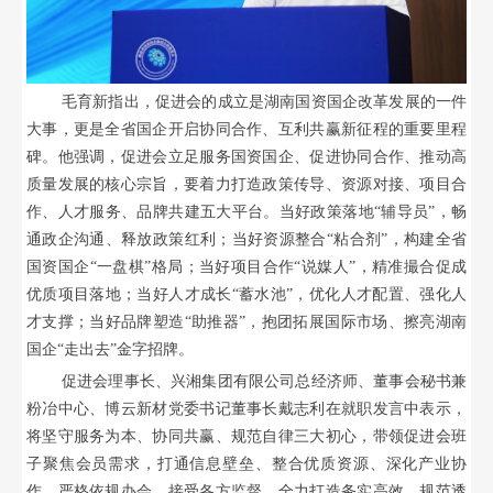
毛育新指出，促进会的成立是湖南国资国企改革发展的一件
大事，更是全省国企开启协同合作、互利共赢新征程的重要里程
碑。他强调，促进会立足服务国资国企、促进协同合作、推动高
质量发展的核心宗旨，要着力打造政策传导、资源对接、项目合
作、人才服务、品牌共建五大平台。当好政策落地
“辅导员”，畅
通政企沟通、释放政策红利；当好资源整合“粘合剂”，构建全省
国资国企“一盘棋”格局；当好项目合作“说媒人”，精准撮合促成
优质项目落地；当好人才成长“蓄水池”，优化人才配置、强化人
才支撑；当好品牌塑造“助推器”，抱团拓展国际市场、擦亮湖南
国企“走出去”金字招牌。
促进会理事长、兴湘集团有限公司总经济师、董事会秘书兼
粉冶中心、博云新材党委书记董事长戴志利在就职发言中表示，
将坚守服务为本、协同共赢、规范自律三大初心，带领促进会班
子聚焦会员需求，打通信息壁垒、整合优质资源、深化产业协
作，严格依规办会、接受各方监督，全力打造务实高效、规范透